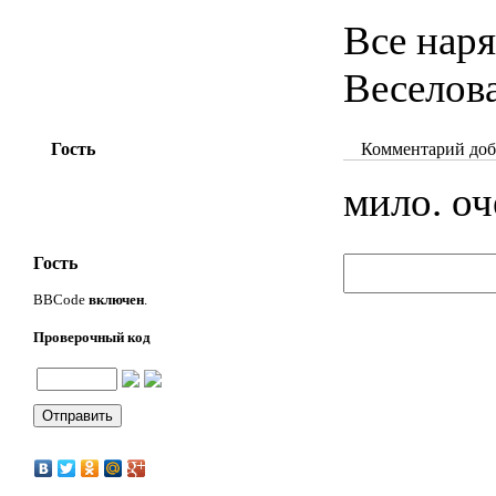
Все нар
Веселова
Гость
Комментарий доба
мило. оч
Гость
BBCode
включен
.
Проверочный код