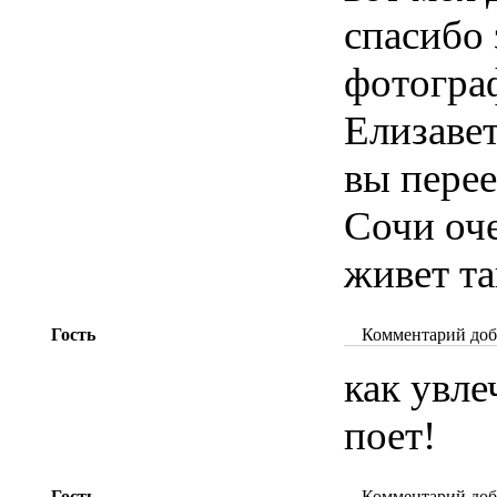
спасибо 
фотогра
Елизаве
вы перее
Cочи оче
живет та
Гость
Комментарий доба
как увл
поет!
Гость
Комментарий доба