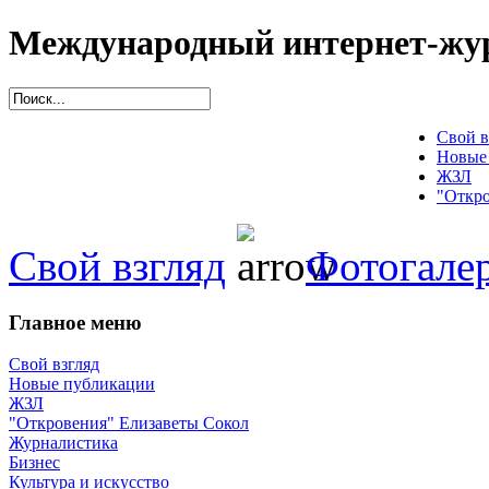
Международный интернет-жур
Свой в
Новые
ЖЗЛ
"Откро
Свой взгляд
Фотогале
Главное меню
Свой взгляд
Новые публикации
ЖЗЛ
"Откровения" Елизаветы Сокол
Журналистика
Бизнес
Культура и искусство