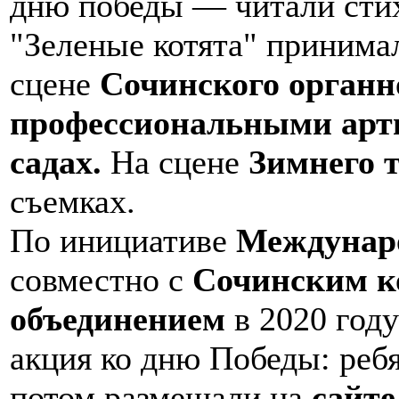
дню победы — читали стих
"Зеленые котята" принимал
сцене
Сочинского органно
профессиональными арти
садах.
На сцене
Зимнего 
съемках.
По инициативе
Междунаро
совместно с
Сочинским к
объединением
в 2020 году
акция ко дню Победы: ребя
потом размещали на
сайт