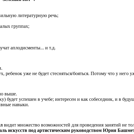
авильную литературную речь;
малых группах;
учат аплодисменты... и т.д.
и.
х, ребенок уже не будет стесняться/бояться. Потому что у него у
но выше.
ку) будет успешен в учебе; интересен и как собеседник, и в буду
тивные навыки.
ол
видит множество возможностей для проведения занятий не толь
ль искусств под артистическим руководством Юрия Башмет