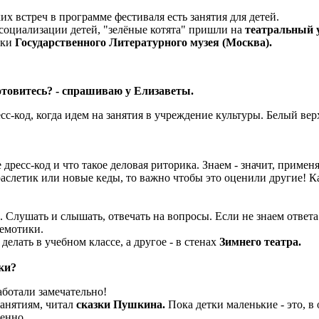
х встреч в программе фестиваля есть занятия для детей.
 социализации детей, "зелёные котята" пришли на
театральный у
ики
Государственного Литературного музея (Москва).
отовитесь? - спрашиваю у Елизаветы.
сс-код, когда идем на занятия в учреждение культуры. Белый верх
кое дресс-код и что такое деловая риторика. Знаем - значит, при
раслетик или новые кеды, то важно чтобы это оценили другие! 
Слушать и слышать, отвечать на вопросы. Если не знаем ответа -
гемотики.
делать в учебном классе, а другое - в стенах
Зимнего театра.
ки?
аботали замечательно!
занятиям, читал
сказки Пушкина.
Пока детки маленькие - это, в
бенно.