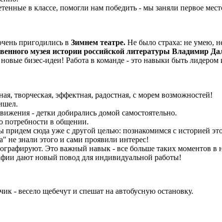
тенные в классе, помогли нам победить - мы заняли первое место
очень пригодились в
Зимнем театре.
Не было страха: не умею, н
твенного музея истории российской литературы Владимир Да
 новые бизес-идеи! Работа в команде - это навыки быть лидером 
ая, творческая, эффектная, радостная, с морем возможностей!
ришел.
вижения - детки добирались домой самостоятельно.
ло потребности в общении.
 придем сюда уже с другой целью: познакомимся с историей это
а" не знали этого и сами проявили интерес!
фотографируют. Это важный навык - все больше таких моментов в 
рафии дают новый повод для индивидуальной работы!
чик - весело щебечут и спешат на автобусную остановку.