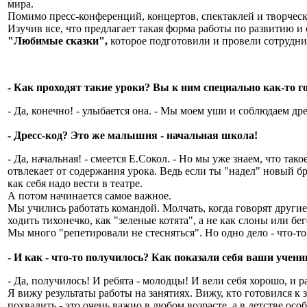
мира.
Помимо пресс-конференций, концертов, спектаклей и творчески
Изучив все, что предлагает такая форма работы по развитию и
"Любимые сказки",
которое подготовили и провели сотрудн
- Как проходят такие уроки? Вы к ним специально как-то г
- Да, конечно! - улыбается она. - Мы моем уши и соблюдаем дре
- Дресс-код? Это же малышня - начальная школа!
- Да, начальная! - смеется Е.Сокол. - Но мы уже знаем, что та
отвлекает от содержания урока. Ведь если ты "надел" новый б
как себя надо вести в театре.
А потом начинается самое важное.
Мы учились работать командой. Молчать, когда говорят другие. 
ходить тихонечко, как "зеленые котята", а не как слоны или бе
Мы много "репетировали не стесняться". Но одно дело - что-то 
- И как - что-то получилось? Как показали себя ваши учени
- Да, получилось! И ребята - молодцы! И вели себя хорошо, и р
Я вижу результаты работы на занятиях. Вижу, кто готовился к 
похвалить - это очень важно в любом возрасте, а в детстве осо