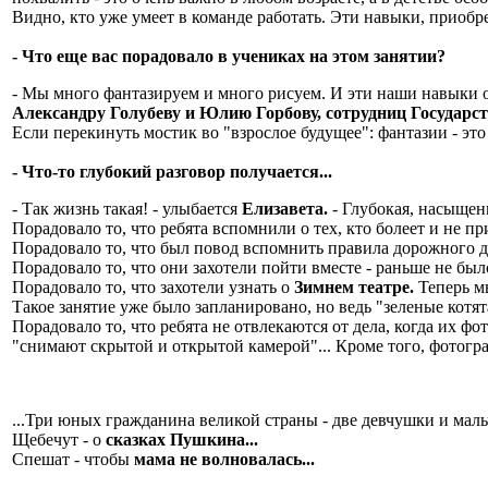
Видно, кто уже умеет в команде работать. Эти навыки, приобре
- Что еще вас порадовало в учениках на этом занятии?
- Мы много фантазируем и много рисуем. И эти наши навыки 
Александру Голубеву и Юлию Горбову, сотрудниц Государс
Если перекинуть мостик во "взрослое будущее": фантазии - это
- Что-то глубокий разговор получается...
- Так жизнь такая! - улыбается
Елизавета.
- Глубокая, насыщенн
Порадовало то, что ребята вспомнили о тех, кто болеет и не п
Порадовало то, что был повод вспомнить правила дорожного д
Порадовало то, что они захотели пойти вместе - раньше не бы
Порадовало то, что захотели узнать о
Зимнем театре.
Теперь мы
Такое занятие уже было запланировано, но ведь "зеленые котят
Порадовало то, что ребята не отвлекаются от дела, когда их 
"снимают скрытой и открытой камерой"... Кроме того, фотог
...Три юных гражданина великой страны - две девчушки и маль
Щебечут - о
сказках Пушкина...
Спешат - чтобы
мама не волновалась...