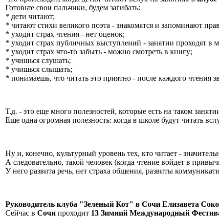
Готовьте свои пальчики, будем загибать:
* дети читают;
* читают стихи великого поэта - знакомятся и запоминают пр
* уходит страх чтения - нет оценок;
* уходит страх публичных выступлений - занятии проходят в 
* уходит страх что-то забыть - можно смотреть в книгу;
* учишься слушать;
* учишься слышать;
* понимаешь, что читать это приятно - после каждого чтения зв
Т.д. - это еще много полезностей, которые есть на таком заняти
Еще одна огромная полезность: когда в школе будут читать вслу
Ну и, конечно, культурный уровень тех, кто читает - значитель
А следовательно, такой человек (когда чтение войдет в привыч
У него развита речь, нет страха общения, развиты коммуника
Руководитель клуба "Зеленый Кот" в Сочи Елизавета Сок
Сейчас в
Сочи
проходит
13 Зимний Международный Фестива