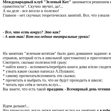
Международный клуб "Зеленый Кот"
занимается решением и
грамотности". Скучно звучит, да?...
А на деле - все весело и полезно!
Главное - нет скучных теоретических занятий. Все, что узнали 
- Все, что есть вокруг? Это как?
- А вот так! Вот последние театральные уроки!
На занятиях "зеленым котятам" было дано домашнее задание: в
отрывок, который есть в школьной хрестоматии) и приготовить
Смотрите, сколько полезностей сразу:
* найти книгу - вспомнить/перебрать книги дома и/или сходит
* узнать какие сказки написал А.Пушкин;
* самому прочитать/вспомнить эти сказки;
* прочитать и выбрать то, что не будут проходить в школе;
* читать про себя и читать вслух...
Вы знаете, что есть такой
праздник - Всемирный день чтения 
Идем дальше!...
Что происходит, когда детки читают вслух на занятиях в
клубе