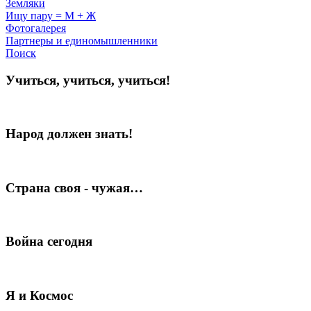
Земляки
Ищу пару = М + Ж
Фотогалерея
Партнеры и единомышленники
Поиск
Учиться, учиться, учиться!
Народ должен знать!
Страна своя - чужая…
Война сегодня
Я и Космос