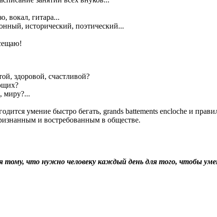
, вокал, гитара...
онный, исторический, поэтический...
осещаю!
той, здоровой, счастливой?
ющих?
 миру?...
годится умение быстро бегать, grands battements encloche и пра
 признанным и востребованным в обществе.
ться тому, что нужно человеку каждый день для того, чтобы у