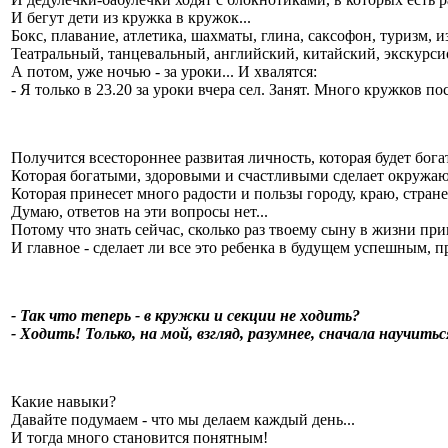
И бегут дети из кружка в кружок...
Бокс, плавание, атлетика, шахматы, глина, саксофон, туризм, изо
Театральный, танцевальный, английский, китайский, экскурси
А потом, уже ночью - за уроки... И хвалятся:
- Я только в 23.20 за уроки вчера сел. Занят. Много кружков п
Получится всестороннее развитая личность, которая будет бога
Которая богатыми, здоровыми и счастливыми сделает окружа
Которая принесет много радости и пользы городу, краю, стране,
Думаю, ответов на эти вопросы нет...
Потому что знать сейчас, сколько раз твоему сыну в жизни при
И главное - сделает ли все это ребенка в будущем успешным,
- Так что теперь - в кружки и секции не ходить?
- Ходить! Только, на мой, взгляд, разумнее, сначала научи
Какие навыки?
Давайте подумаем - что мы делаем каждый день...
И тогда много становится понятным!