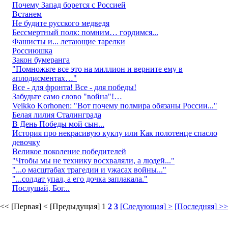
Почему Запад борется с Россией
Встанем
Не будите русского медведя
Бессмертный полк: помним… гордимся...
Фашисты и... летающие тарелки
Россиюшка
Закон бумеранга
"Помножьте все это на миллион и верните ему в
аплодисментах…"
Все - для фронта! Все - для победы!
Забудьте само слово "война"!…
Veikko Korhonen: "Вот почему полмира обязаны России..."
Белая лилия Сталинграда
В День Победы мой сын...
История про некрасивую куклу или Как полотенце спасло
девочку
Великое поколение победителей
"Чтобы мы не технику восхваляли, а людей..."
"...о масштабах трагедии и ужасах войны..."
"...солдат упал, а его дочка заплакала."
Послушай, Бог...
<< [Первая]
< [Предыдущая]
1
2
3
[Следующая] >
[Последняя] >>