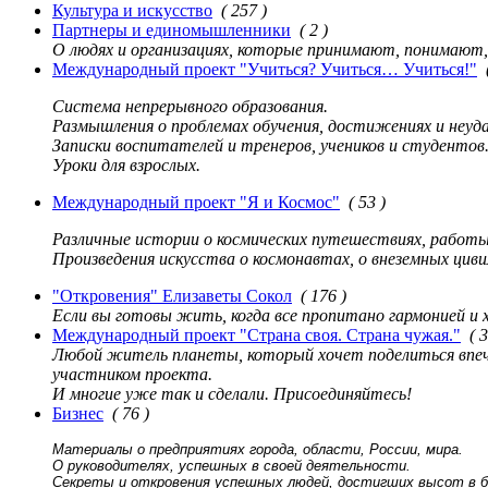
Культура и искусство
( 257 )
Партнеры и единомышленники
( 2 )
О людях и организациях, которые принимают, понимают,
Международный проект "Учиться? Учиться… Учиться!"
Система непрерывного образования.
Размышления о проблемах обучения, достижениях и неуд
Записки воспитателей и тренеров, учеников и студентов.
Уроки для взрослых.
Международный проект "Я и Космос"
( 53 )
Различные истории о космических путешествиях, работы 
Произведения искусства о космонавтах, о внеземных циви
"Откровения" Елизаветы Сокол
( 176 )
Если вы готовы жить, когда все пропитано гармонией и х
Международный проект "Страна своя. Страна чужая."
( 
Любой житель планеты, который хочет поделиться впеч
участником проекта.
И многие уже так и сделали. Присоединяйтесь!
Бизнес
( 76 )
Материалы о предприятиях города, области, России, мира.
О руководителях, успешных в своей деятельности.
Секреты и откровения успешных людей, достигших высот в би