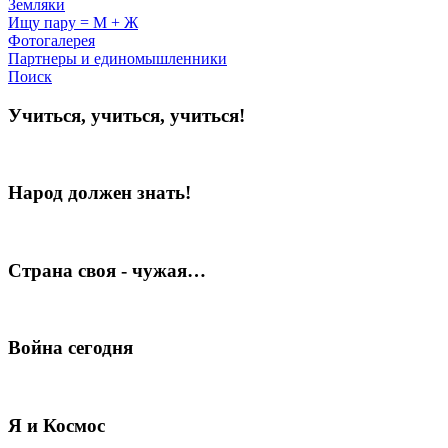
Земляки
Ищу пару = М + Ж
Фотогалерея
Партнеры и единомышленники
Поиск
Учиться, учиться, учиться!
Народ должен знать!
Страна своя - чужая…
Война сегодня
Я и Космос