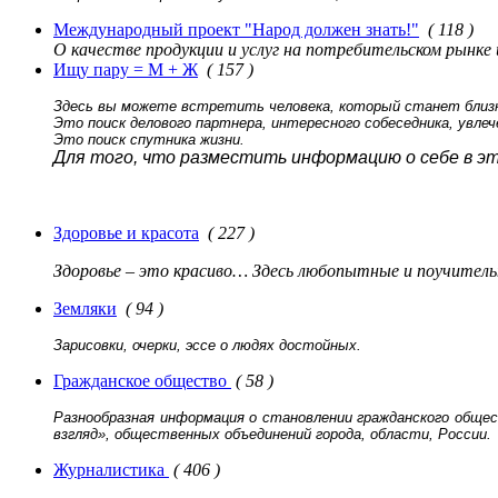
Международный проект "Народ должен знать!"
( 118 )
О качестве продукции и услуг на потребительском рынк
Ищу пару = М + Ж
( 157 )
Здесь вы можете встретить человека, который станет бли
Это поиск делового партнера, интересного собеседника, увле
Это поиск спутника жизни.
Для того, что разместить информацию о себе в э
Здоровье и красота
( 227 )
Здоровье – это красиво… Здесь любопытные и поучител
Земляки
( 94 )
Зарисовки, очерки, эссе о людях достойных.
Гражданское общество
( 58 )
Разнообразная информация о становлении гражданского общес
взгляд», общественных объединений города, области, России.
Журналистика
( 406 )