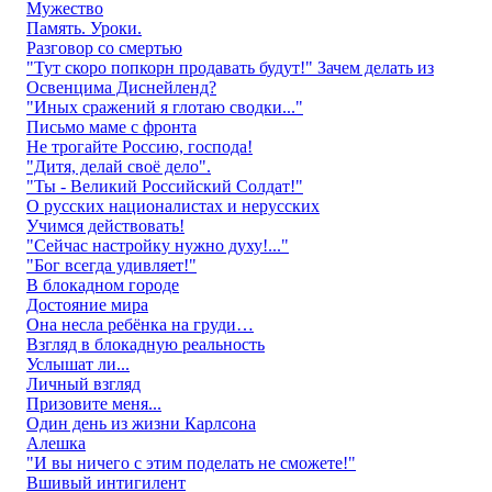
Мужество
Память. Уроки.
Разговор со смертью
"Тут скоро попкорн продавать будут!" Зачем делать из
Освенцима Диснейленд?
"Иных сражений я глотаю сводки..."
Письмо маме с фронта
Не трогайте Россию, господа!
"Дитя, делай своё дело".
"Ты - Великий Российский Солдат!"
О русских националистах и нерусских
Учимся действовать!
"Сейчас настройку нужно духу!..."
"Бог всегда удивляет!"
В блокадном городе
Достояние мира
Она несла ребёнка на груди…
Взгляд в блокадную реальность
Услышат ли...
Личный взгляд
Призовите меня...
Один день из жизни Карлсона
Алешка
"И вы ничего с этим поделать не сможете!"
Вшивый интигилент