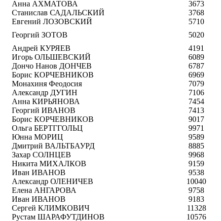
Анна АХМАТОВА
3673
Станислав САДАЛЬСКИЙ
3768
Евгений ЛОЗОВСКИЙ
5710
Георгий ЗОТОВ
5020
Андрей КУРЯЕВ
4191
Игорь ОЛЬШЕВСКИЙ
6089
Дончо Нанов ДОНЧЕВ
6787
Борис КОРЧЕВНИКОВ
6969
Монахиня Феодосия
7079
Александр ДУГИН
7106
Анна КИРЬЯНОВА
7454
Георгий ИВАНОВ
7413
Борис КОРЧЕВНИКОВ
9017
Ольга БЕРТГГОЛЬЦ
9971
Юнна МОРИЦ
9589
Дмитрий ВАЛЬТБАУРД
8885
Захар СОЛНЦЕВ
9968
Никита МИХАЛКОВ
9159
Иван ИВАНОВ
9538
Александр ОЛЕНИЧЕВ
10040
Елена АНГАРОВА
9758
Иван ИВАНОВ
9183
Сергей КЛИМКОВИЧ
11328
Рустам ШАРАФУТДИНОВ
10576