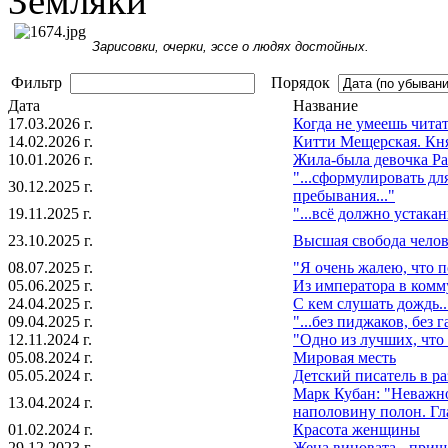
Земляки
Зарисовки, очерки, эссе о людях достойных.
Фильтр
Порядок
Дата
Название
17.03.2026 г.
Когда не умеешь читать
14.02.2026 г.
Китти Мещерская. Кн
10.01.2026 г.
Жила-была девочка Рас
"...сформулировать дл
30.12.2025 г.
пребывания..."
19.11.2025 г.
"...всё должно устакан
23.10.2025 г.
Высшая свобода челов
08.07.2025 г.
"Я очень жалею, что п
05.06.2025 г.
Из императора в ком
24.04.2025 г.
С кем слушать дождь..
09.04.2025 г.
"...без пиджаков, без г
12.11.2024 г.
"Одно из лучших, что 
05.08.2024 г.
Мировая месть
05.05.2024 г.
Детский писатель в ра
Марк Кубан: "Неважно
13.04.2024 г.
наполовину полон. Гла
01.02.2024 г.
Красота женщины
29.12.2023 г.
Жена виновата - пришл