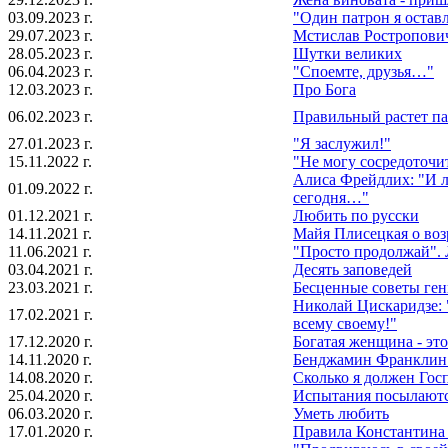
03.09.2023 г.
"Один патрон я оставл
29.07.2023 г.
Мстислав Ростропович
28.05.2023 г.
Шутки великих
06.04.2023 г.
"Споемте, друзья…"
12.03.2023 г.
Про Бога
06.02.2023 г.
Правильный растет па
27.01.2023 г.
"Я заслужил!"
15.11.2022 г.
"Не могу сосредоточит
Алиса Фрейдлих: "И л
01.09.2022 г.
сегодня…"
01.12.2021 г.
Любить по русски
14.11.2021 г.
Майя Плисецкая о воз
11.06.2021 г.
"Просто продолжай".
03.04.2021 г.
Десять заповедей
23.03.2021 г.
Бесценные советы ге
Николай Цискаридзе: 
17.02.2021 г.
всему своему!"
17.12.2020 г.
Богатая женщина - это.
14.11.2020 г.
Бенджамин Франклин: 
14.08.2020 г.
Сколько я должен Госп
25.04.2020 г.
Испытания посылают
06.03.2020 г.
Уметь любить
17.01.2020 г.
Правила Константина