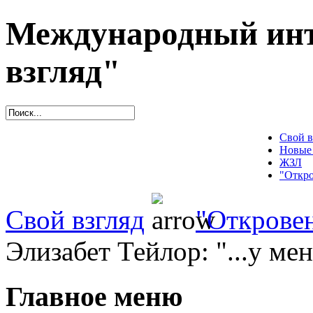
Международный инт
взгляд"
Свой в
Новые
ЖЗЛ
"Откро
Свой взгляд
"Открове
Элизабет Тейлор: "...у ме
Главное меню