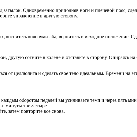
од затылок. Одновременно приподняв ноги и плечевой пояс, сдел
вторите упражнение в другую сторону.
ях, коснитесь коленями лба, вернитесь в исходное положение. Сд
бой, другую согните в колене и отставьте в сторону. Опираясь 
ться от целлюлита и сделать свое тело идеальным. Времени на эти
.
с каждым оборотом педалей вы усиливаете темп и через пять ми
ать минуты три-четыре.
те, затем повторите все снова.