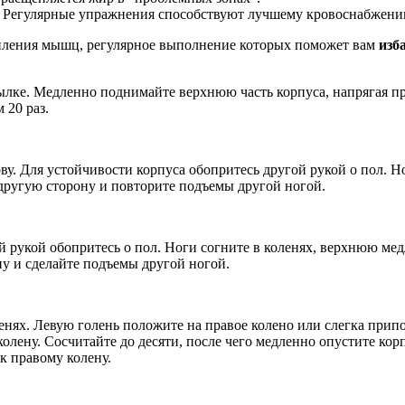
и. Регулярные упражнения способствуют лучшему кровоснабжени
пления мышц, регулярное выполнение которых поможет вам
изб
затылке. Медленно поднимайте верхнюю часть корпуса, напрягая 
 20 раз.
ову. Для устойчивости корпуса обопритесь другой рукой о пол. 
а другую сторону и повторите подъемы другой ногой.
й рукой обопритесь о пол. Ноги согните в коленях, верхнюю ме
ну и сделайте подъемы другой ногой.
коленях. Левую голень положите на правое колено или слегка пр
олену. Сосчитайте до десяти, после чего медленно опустите кор
к правому колену.