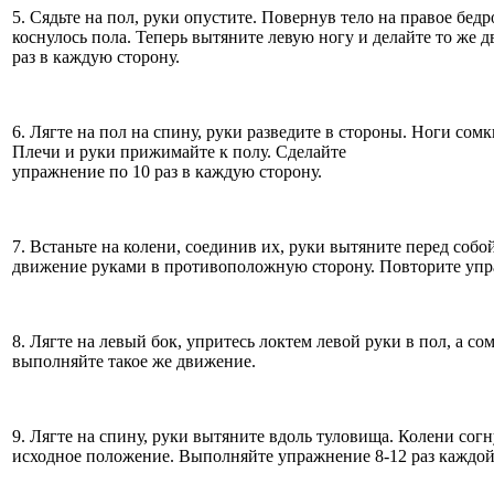
5. Сядьте на пол, руки опустите. Повернув тело на правое бед
коснулось пола. Теперь вытяните левую ногу и делайте то же 
раз в каждую сторону.
6. Лягте на пол на спину, руки разведите в стороны. Ноги сомк
Плечи и руки прижимайте к полу. Сделайте
упражнение по 10 раз в каждую сторону.
7. Встаньте на колени, соединив их, руки вытяните перед собо
движение руками в противоположную сторону. Повторите упра
8. Лягте на левый бок, упритесь локтем левой руки в пол, а с
выполняйте такое же движение.
9. Лягте на спину, руки вытяните вдоль туловища. Колени сог
исходное положение. Выполняйте упражнение 8-12 раз каждой