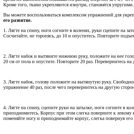
Кроме того, ткани укрепляются изнутри, становятся упругим
Вы можете воспользоваться комплексом упражнений для укре
его развитие.
1. Лягте на спину, ноги согните в коленях, руки сцепите на 
Сосчитайте, не торопясь, до 10 и опуститесь. Повторите подъем
2. Лягте набок и вытяните нижнюю руку, положите на нее гол
20 см от пола и опустите. Повторите 20 раз. Перевернитесь н
3. Лягте набок, голову положите на вытянутую руку. Свободно
упражнение 40 раз, после чего перевернитесь на другую сторо
4. Лягте на спину, сцепите руки на затылке, ноги согните в 
приподнимитесь. Корпус при этом слегка поверните к левому к
поменяйте ногу и приподнимайте корпус, слегка повернув его 