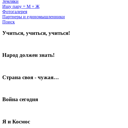
Земляки
Ищу пару = М + Ж
Фотогалерея
Партнеры и единомышленники
Поиск
Учиться, учиться, учиться!
Народ должен знать!
Страна своя - чужая…
Война сегодня
Я и Космос