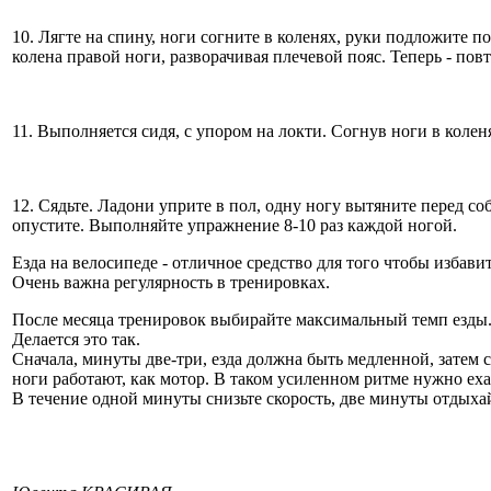
10. Лягте на спину, ноги согните в коленях, руки подложите п
колена правой ноги, разворачивая плечевой пояс. Теперь - по
11. Выполняется сидя, с упором на локти. Согнув ноги в колен
12. Сядьте. Ладони уприте в пол, одну ногу вытяните перед со
опустите. Выполняйте упражнение 8-10 раз каждой ногой.
Езда на велосипеде - отличное средство для того чтобы избави
Очень важна регулярность в тренировках.
После месяца тренировок выбирайте максимальный темп езды
Делается это так.
Сначала, минуты две-три, езда должна быть медленной, затем 
ноги работают, как мотор. В таком усиленном ритме нужно ех
В течение одной минуты снизьте скорость, две минуты отдыхай