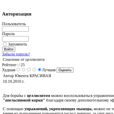
Авторизация
Пользователь
Пароль
Запомнить
Забыли пароль?
Спасение от целлюлита
Рейтинг:
/ 25
Худшая
Лучшая
Автор Ювента КРАСИВАЯ
10.10.2010 г.
Для борьбы с
целлюлитом
можно воспользоваться упражнения
"апельсиновой корки"
благодаря своему дополнительному эф
С помощью
упражнений, укрепляющих мышцы,
можно не то
время их выполнения повышается расход энергии, за счет чего