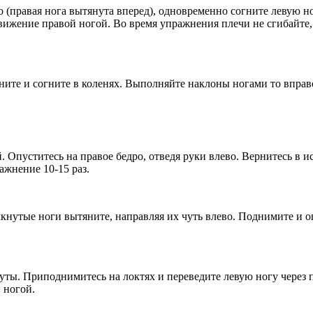
ро (правая нога вытянута вперед), одновременно согните левую но
движение правой ногой. Во время упражнения плечи не сгибайте
ните и согните в коленях. Выполняйте наклоны ногами то вправо, 
й. Опуститесь на правое бедро, отведя руки влево. Вернитесь в 
жнение 10-15 раз.
омкнутые ноги вытяните, направляя их чуть влево. Поднимите и оп
нуты. Приподнимитесь на локтях и переведите левую ногу через 
 ногой.