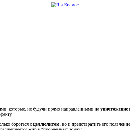
ми, которые, не будучи прямо направленными на
уничтожение 
фекту.
лько бороться с
целлюлитом,
но и предотвратить его появление
 расщепляется жир в "проблемных зонах".