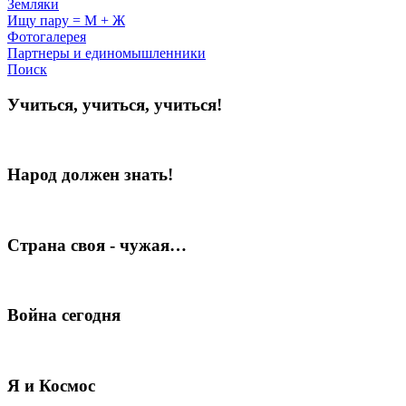
Земляки
Ищу пару = М + Ж
Фотогалерея
Партнеры и единомышленники
Поиск
Учиться, учиться, учиться!
Народ должен знать!
Страна своя - чужая…
Война сегодня
Я и Космос