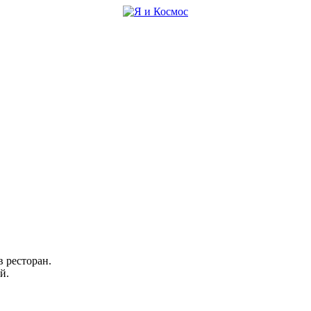
в ресторан.
й.