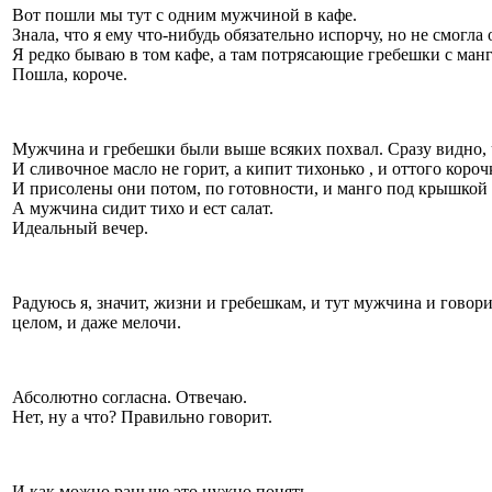
Вот пошли мы тут с одним мужчиной в кафе.
Знала, что я ему что-нибудь обязательно испорчу, но не смогла 
Я редко бываю в том кафе, а там потрясающие гребешки с манг
Пошла, короче.
Мужчина и гребешки были выше всяких похвал. Сразу видно, чт
И сливочное масло не горит, а кипит тихонько , и оттого короч
И присолены они потом, по готовности, и манго под крышкой 
А мужчина сидит тихо и ест салат.
Идеальный вечер.
Радуюсь я, значит, жизни и гребешкам, и тут мужчина и говори
целом, и даже мелочи.
Абсолютно согласна. Отвечаю.
Нет, ну а что? Правильно говорит.
И как можно раньше это нужно понять.