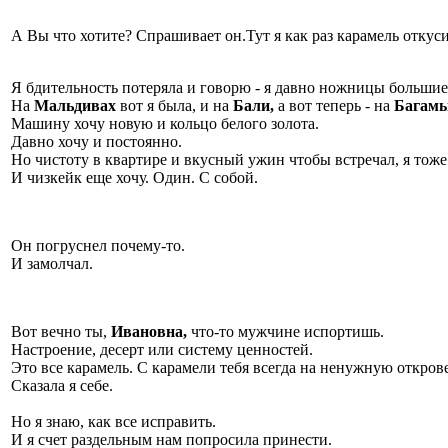
А Вы что хотите? Спрашивает он.Тут я как раз карамель откусил
Я бдительность потеряла и говорю - я давно ножницы большие 
На
Мальдивах
вот я была, и на
Бали,
а вот теперь - на
Багамы
Машину хочу новую и кольцо белого золота.
Давно хочу и постоянно.
Но чистоту в квартире и вкусный ужин чтобы встречал, я тоже 
И чизкейк еще хочу. Один. С собой.
Он погруснел почему-то.
И замолчал.
Вот вечно ты,
Ивановна,
что-то мужчине испортишь.
Настроение, десерт или систему ценностей.
Это все карамель. С карамели тебя всегда на ненужную открове
Сказала я себе.
Но я знаю, как все исправить.
И я счет раздельным нам попросила принести.