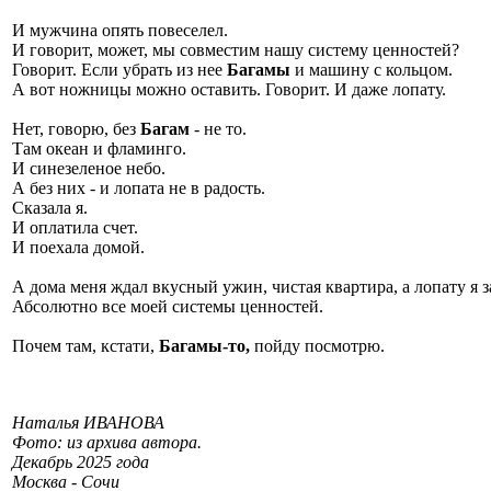
И мужчина опять повеселел.
И говорит, может, мы совместим нашу систему ценностей?
Говорит. Если убрать из нее
Багамы
и машину с кольцом.
А вот ножницы можно оставить. Говорит. И даже лопату.
Нет, говорю, без
Багам
- не то.
Там океан и фламинго.
И синезеленое небо.
А без них - и лопата не в радость.
Сказала я.
И оплатила счет.
И поехала домой.
А дома меня ждал вкусный ужин, чистая квартира, а лопату я
Абсолютно все моей системы ценностей.
Почем там, кстати,
Багамы-то,
пойду посмотрю.
Наталья ИВАНОВА
Фото: из архива автора.
Декабрь 2025 года
Москва - Сочи