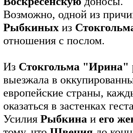
Воскресенскую
доносы.
Возможно, одной из причи
Рыбкиных
из
Стокгольм
отношения с послом.
Из
Стокгольма "Ирина"
выезжала в оккупированн
европейские страны, кажд
оказаться в застенках гест
Усилия
Рыбкина
и
его ж
тому, что
Швеция
до кон