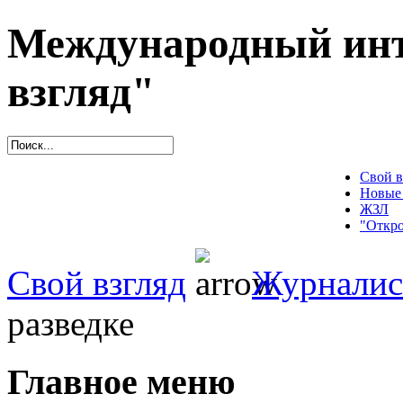
Международный инт
взгляд"
Свой в
Новые
ЖЗЛ
"Откро
Свой взгляд
Журналис
разведке
Главное меню