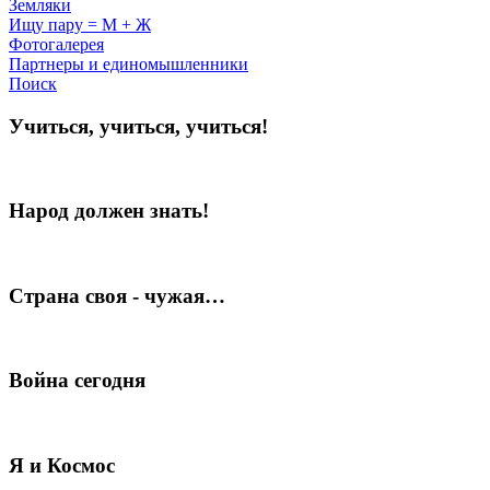
Земляки
Ищу пару = М + Ж
Фотогалерея
Партнеры и единомышленники
Поиск
Учиться, учиться, учиться!
Народ должен знать!
Страна своя - чужая…
Война сегодня
Я и Космос