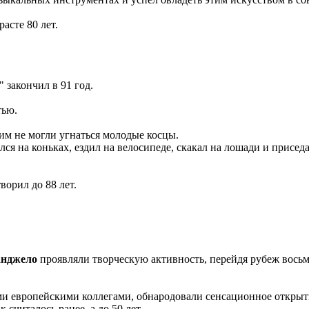
асте 80 лет.
закончил в 91 год.
тью.
 ним не могли угнаться молодые косцы.
я на коньках, ездил на велосипеде, скакал на лошади и приседал
ворил до 88 лет.
нджело
проявляли творческую активность, перейдя рубеж восьм
ими европейскими коллегами, обнародовали сенсационное открыт
 считалось ранее, а до 50 лет.