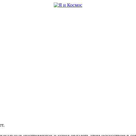
ет.
узыкальных инструментах и успел овладеть этим искусством в со