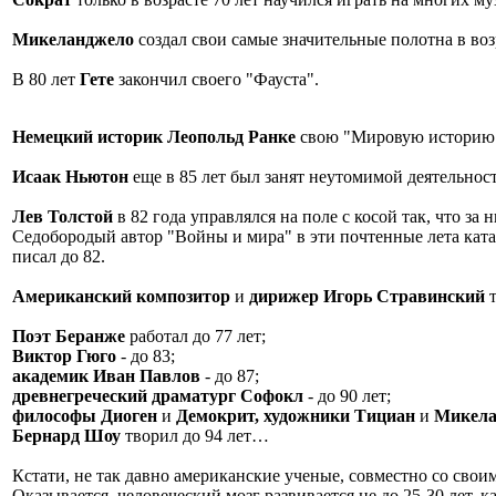
Микеланджело
создал свои самые значительные полотна в возр
В 80 лет
Гете
закончил своего "Фауста".
Немецкий историк Леопольд Ранке
свою "Мировую историю" 
Исаак Ньютон
еще в 85 лет был занят неутомимой деятельнос
Лев Толстой
в 82 года управлялся на поле с косой так, что за
Седобородый автор "Войны и мира" в эти почтенные лета каталс
писал до 82.
Американский композитор
и
дирижер Игорь Стравинский
т
Поэт Беранже
работал до 77 лет;
Виктор Гюго
- до 83;
академик Иван Павлов
- до 87;
древнегреческий драматург Софокл
- до 90 лет;
философы Диоген
и
Демокрит,
художники Тициан
и
Микела
Бернард Шоу
творил до 94 лет…
Кстати, не так давно американские ученые, совместно со сво
Оказывается, человеческий мозг развивается не до 25-30 лет, как