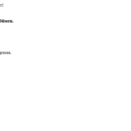
т!
Эймен.
дения.