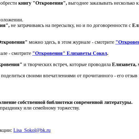
иобрести
книгу "Откровения",
выгоднее заказывать несколько к
положении.
ия",
не затрачиваясь на пересылку, но и по договоренности с
Ели
Откровения"
можно здесь, в этом журнале - смотрите
"Открове
нале - смотрите
"Откровения" Елизаветы Сокол
.
кровения"
и творческих встреч, которые проводила
Елизавета,
поделиться своими впечатлениями от прочитанного - его отзыв 
олнение собственной библиотеки современной литературы.
 празднику или семейному торжеству.
акции:
Lisa_Sokol@bk.ru