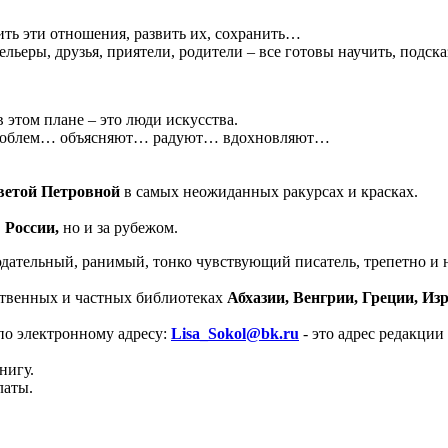
ть эти отношения, развить их, сохранить…
льеры, друзья, приятели, родители – все готовы научить, подск
 этом плане – это люди искусства.
от проблем… объясняют… радуют… вдохновляют…
ветой Петровной
в самых неожиданных ракурсах и красках.
в
России,
но и за рубежом.
юдательный, ранимый, тонко чувствующий писатель, трепетно и
ственных и частных библиотеках
Абхазии, Венгрии, Греции, И
по электронному адресу:
Lisa_Sokol@bk.ru
- это адрес редакции
нигу.
латы.