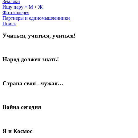
Земляки
Ищу пару = М + Ж
Фотогалерея
Партнеры и единомышленники
Поиск
Учиться, учиться, учиться!
Народ должен знать!
Страна своя - чужая…
Война сегодня
Я и Космос