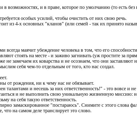
и в возможностях, и в праве, которое по умолчанию (то есть без
требуется особых усилий, чтобы очистить от них свою речь.
оит из 4-х основных "кланов" (или семей - так их принято назыв
ими всегда маячит убеждение человека в том, что его способнос
ляют стоять на месте - и заживо загнивать (уж простите за прямо
е не замечаем их коварства и не осознаем, что они заставляют 
мыслим себя чем-то отдельным от того, кто нас создал.
еет.
ы от рождения, ни к чему нас не обязывает.
н талантами и несешь за них ответственность!" - это вовсе и не
ритаиться и не выполнить свою уникальную жизненную миссию: не
озьму на себя такую ответственность.
елирно замаскированное "постараюсь". Снимите с этого слова фа
, что на самом деле транслирует это слово.