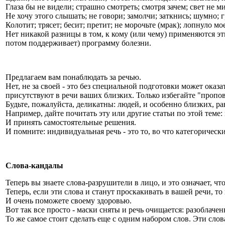
Глаза бы не видели; страшно смотреть; смотря зачем; свет не м
Не хочу этого слышать; не говори; замолчи; заткнись; шумно; г
Колотит; трясет; бесит; претит; не морочьте (мрак); лопнуло мо
Нет никакой разницы в том, к кому (или чему) применяются эт
потом поддерживает) программу болезни.
Предлагаем вам понаблюдать за речью.
Нет, не за своей - это без специальной подготовки может ока
присутствуют в речи ваших близких. Только избегайте "пропов
Будьте, пожалуйста, деликатны: людей, и особенно близких, р
Например, дайте почитать эту или другие статьи по этой теме
И принять самостоятельные решения.
И помните: индивидуальная речь - это то, во что категорическ
Слова-кандалы
Теперь вы знаете слова-разрушители в лицо, и это означает, ч
Теперь, если эти слова и станут проскакивать в вашей речи, 
И очень поможете своему здоровью.
Вот так все просто - маски сняты и речь очищается: разоблаче
То же самое стоит сделать еще с одним набором слов. Эти сло