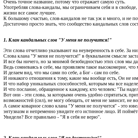
Очень точное название, потому что отражает самую суть.
Употребляя слова-кандалы, мы ограничиваем себя и в свободе, 
жизни все самое лучшее.
К большому счастью, слов-кандалов не так уж и много, и не по
Достаточно просто знать, что сообщество кандальных слов сост
1. Клан кандальных слов "У меня не получится!"
Эти слова отчетливо указывают на неуверенность в себе. За н
Слова клана "У меня не получится!" в буквальном смысле застав
И все бы ничего, но за мнимой безобидностью этих слов мы даж
Ведь сомневаясь в себе, мы проявляем такое высокомерие, что 
И делаем вид, что мы сами по себе, а Бог - сам по себе.
И никакого отношения к тому, какие мы вообще есть, Он не им
И что набор уникальных способностей, которым мы все наделен
И что послание, обращенное к каждому, кто человек: "Ты наделе
Вот они - эти слова, за которыми очень удобно спрятаться, п
возможностей (сил), не могу обещать, от меня не зависит, не в
А самое коварное слово клана "У меня не получится" - это юв
энтузиазм и непременно увидите его истинное лицо. И поймёте
Увидели? Все правильно - "Я в себя не верю".
2. Клан кандальных слов "Я не достоин/на!"