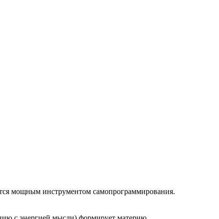
ляется мощным инструментом самопрограммирования.
нению с энергией мысли) формирует материю.