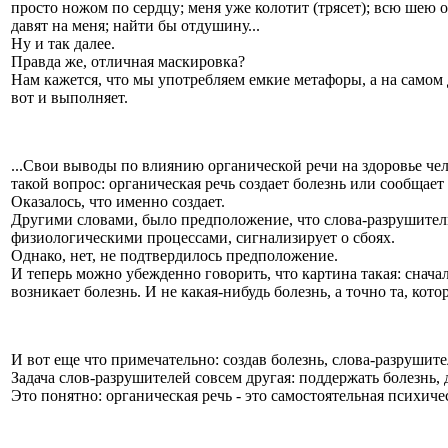
просто ножом по сердцу; меня уже колотит (трясет); всю шею о
давят на меня; найти бы отдушину...
Ну и так далее.
Правда же, отличная маскировка?
Нам кажется, что мы употребляем емкие метафоры, а на самом д
вот и выполняет.
...Свои выводы по влиянию органической речи на здоровье че
такой вопрос: органическая речь создает болезнь или сообщает
Оказалось, что именно создает.
Другими словами, было предположение, что слова-разрушители 
физиологическими процессами, сигнализирует о сбоях.
Однако, нет, не подтвердилось предположение.
И теперь можно убежденно говорить, что картина такая: снача
возникает болезнь. И не какая-нибудь болезнь, а точно та, кото
И вот еще что примечательно: создав болезнь, слова-разрушите
Задача слов-разрушителей совсем другая: поддержать болезнь, 
Это понятно: органическая речь - это самостоятельная психиче