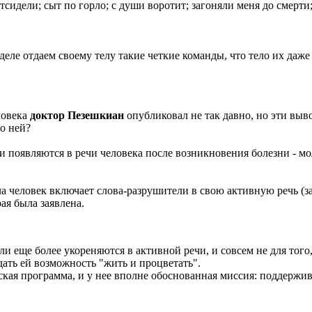
тсидели; сыт по горло; с души воротит; загоняли меня до смерти
еле отдаем своему телу такие четкие команды, что тело их даже
ловека
доктор Пезешкиан
опубликовал не так давно, но эти выв
 о ней?
появляются в речи человека после возникновения болезни - мол
ла человек включает слова-разрушители в свою активную речь (з
рая была заявлена.
ли еще более укореняются в активной речи, и совсем не для того
дать ей возможность "жить и процветать".
ская программа, и у нее вполне обоснованная миссия: поддержива