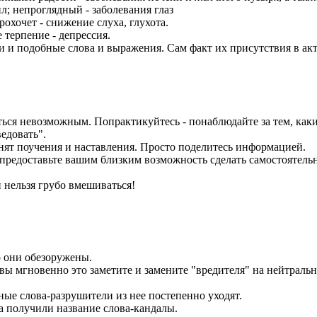
ил; непроглядный - заболевания глаз
рохочет - снижение слуха, глухота.
е терпение - депрессия.
и и подобные слова и выражения. Сам факт их присутствия в акт
заться невозможным. Попрактикуйтесь - понаблюдайте за тем, как
едовать".
анят поучения и наставления. Просто поделитесь информацией.
: предоставьте вашим близким возможность сделать самостоятел
и нельзя грубо вмешиваться!
то они обезоружены.
то вы мгновенно это заметите и замените "вредителя" на нейтра
нные слова-разрушители из нее постепенно уходят.
ва получили название слова-кандалы.