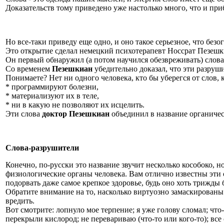
Доказательств тому приведено уже настолько много, что и при
Но все-таки приведу еще одно, и оно такое серьезное, что бе
Это открытие сделал немецкий психотерапевт Носсрат Пезешк
Он первый обнаружил (а потом научился обезвреживать) слов
Со временем
Пезешкиан
убедительно доказал, что эти разруш
Понимаете? Нет ни одного человека, кто бы уберегся от слов, 
* программируют болезни,
* материализуют их в теле,
* ни в какую не позволяют их исцелить.
Эти слова
доктор Пезешкиан
объединил в название органичес
Слова-разрушители
Конечно, по-русски это название звучит несколько кособоко, н
физиологические органы человека. Вам отлично известны эти 
подорвать даже самое крепкое здоровье, будь оно хоть трижды
Обратите внимание на то, насколько виртуозно замаскированы 
вредить.
Вот смотрите: лопнуло мое терпение; я уже голову сломал; что-
перекрыли кислород; не перевариваю (что-то или кого-то); все