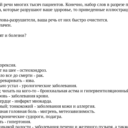
чи многих тысяч пациентов. Конечно, набор слов в разрезе по
ва, которые разрушают ваше здоровье, то приведенные иллюстра
лова-разрушители, ваша речь от них быстро очистится.
лачен.
ят и болезни?
орексия.
т на шее - остеохондроз.
о все до смерти - рак.
реваривать - язва.
льно устал - урологические заболевания.
; чихать на кого-то - бронхиальная астма и гипервентиляционны
овь - заболевания крови.
сердце - инфаркт миокарда.
имый; тонкокожий - заболевания кожи и аллергия.
ная головная боль - мигрень, метеозавизимость.
хронические судороги, подагра.
ь - гипертония.
никакой радости - заболевания печени и желчного пузыря, а так