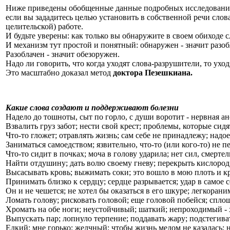
Ниже приведены обобщенные данные подробных исследований ре
если вы зададитесь целью установить в собственной речи сло
целительской) работе.
И будьте уверены: как только вы обнаружите в своем обиходе с
И механизм тут простой и понятный: обнаружен - значит разоб
Разоблачен - значит обезоружен.
Надо ли говорить, что когда уходят слова-разрушители, то уход
Это масштабно доказал метод
доктора Пезешкиана.
Какие слова создают и поддерживают болезни
Надело до тошноты, сыт по горло, с души воротит - нервная ан
Взвалить груз забот; нести свой крест; проблемы, которые сидя
Что-то гложет; отравлять жизнь; сам себе не принадлежу; надоел
Заниматься самоедством; язвительно, что-то (или кого-то) не пе
Что-то сидит в почках; моча в голову ударила; нет сил, смерте
Найти отдушину; дать волю своему гневу; перекрыть кислород
Высасывать кровь; выжимать соки; это вошло в мою плоть и кр
Принимать близко к сердцу; сердце разрывается; удар в самое 
Он и не чешется; не хотел бы оказаться в его шкуре; легкоран
Ломать голову; рисковать головой; еще головой побейся; сплош
Хромать на обе ноги; неустойчивый; шаткий; непроходимый - 
Выпускать пар; лопнуло терпение; поддавать жару; подстегиват
Едкий; мне горько; желчный; чтобы жизнь медом не казалась; 