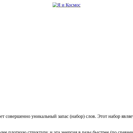
меет совершенно уникальный запас (набор) слов. Этот набор яв
олее плотную структуру, и эта энергия в разы быстрее (по срав