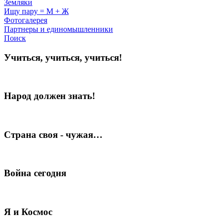
Земляки
Ищу пару = М + Ж
Фотогалерея
Партнеры и единомышленники
Поиск
Учиться, учиться, учиться!
Народ должен знать!
Страна своя - чужая…
Война сегодня
Я и Космос