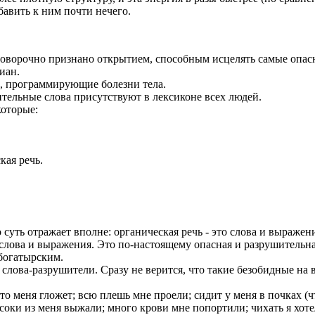
бавить к ним почти нечего.
зоговорочно признано открытием, способным исцелять самые опас
иан.
а, программирующие болезни тела.
ительные слова присутствуют в лексиконе всех людей.
которые:
кая речь.
о суть отражает вполне: органическая речь - это слова и выраж
слова и выражения. Это по-настоящему опасная и разрушительна
 богатырским.
слова-разрушители. Сразу не верится, что такие безобидные на 
то меня гложет; всю плешь мне проели; сидит у меня в почках (чт
 соки из меня выжали; много крови мне попортили; чихать я хот