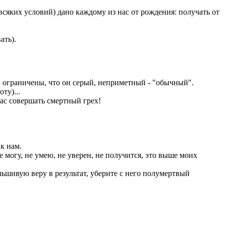
 всяких условий) дано каждому из нас от рождения: получать от
ать).
ти ограничены, что он серый, неприметный - "обычный".
ту)...
нас совершать смертный грех!
 к нам.
 могу, не умею, не уверен, не получится, это выше моих
льшивую веру в результат, уберите с него полумертвый