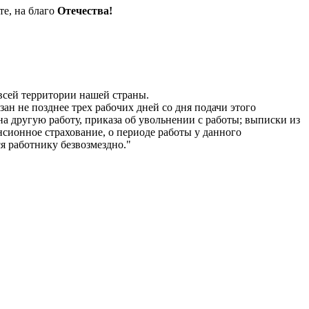
те, на благо
Отечества!
всей территории нашей страны.
ан не позднее трех рабочих дней со дня подачи этого
на другую работу, приказа об увольнении с работы; выписки из
нсионное страхование, о периоде работы у данного
я работнику безвозмездно."