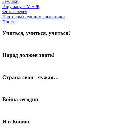
Земляки
Ищу пару = М + Ж
Фотогалерея
Партнеры и единомышленники
Поиск
Учиться, учиться, учиться!
Народ должен знать!
Страна своя - чужая…
Война сегодня
Я и Космос