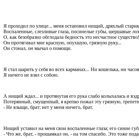
Я проходил по улице... меня остановил нищий, дряхлый старик
Воспаленные, слезливые глаза, посинелые губы, шершавые лох
О, как безобразно обглодала бедность это несчастное существо
Он протягивал мне красную, опухшую, грязную руку...
Он стонал, он мычал о помощи.
Я стал шарить у себя во всех карманах... Ни кошелька, ни часов
Я ничего не взял с собою.
А нищий ждал... и протянутая его рука слабо колыхалась и взд
Потерянный, смущенный, я крепко пожал эту грязную, трепетн
- Не взыщи, брат; нет у меня ничего, брат.
Нищий уставил на меня свои воспаленные глаза; его синие губ
- Что же, брат, - прошамкал он, - на том спасибо. Это тоже пода