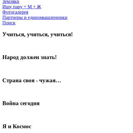
Земляки
Ищу пару = М + Ж
Фотогалерея
Партнеры и единомышленники
Поиск
Учиться, учиться, учиться!
Народ должен знать!
Страна своя - чужая…
Война сегодня
Я и Космос