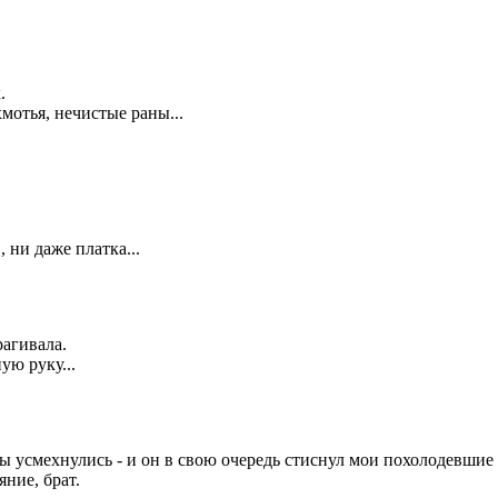
.
мотья, нечистые раны...
!
, ни даже платка...
рагивала.
ую руку...
ы усмехнулись - и он в свою очередь стиснул мои похолодевшие
яние, брат.