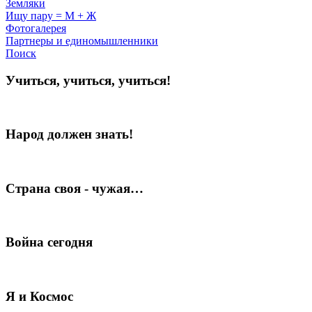
Земляки
Ищу пару = М + Ж
Фотогалерея
Партнеры и единомышленники
Поиск
Учиться, учиться, учиться!
Народ должен знать!
Страна своя - чужая…
Война сегодня
Я и Космос