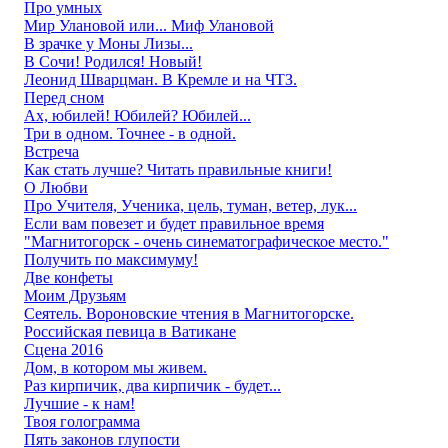
Про умных
Мир Улановой или... Миф Улановой
В зрачке у Моны Лизы...
В Сочи! Родился! Новый!
Леонид Шварцман. В Кремле и на ЧТЗ.
Перед сном
Ах, юбилей! Юбилей? Юбилей...
Три в одном. Точнее - в одной.
Встреча
Как стать лучше? Читать правильные книги!
О Любви
Про Учителя, Ученика, цель, туман, ветер, лук...
Если вам повезет и будет правильное время
"Магнитогорск - очень синематографическое место."
Получить по максимуму!
Две конфеты
Моим Друзьям
Сеятель. Вороновские чтения в Магнитогорске.
Российская певица в Ватикане
Сцена 2016
Дом, в котором мы живем.
Раз кирпичик, два кирпичик - будет...
Лучшие - к нам!
Твоя голограмма
Пять законов глупости