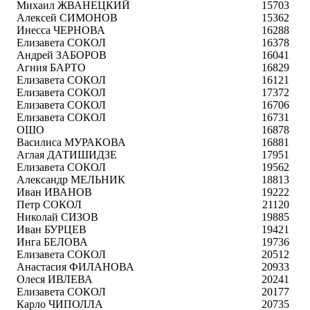
Михаил ЖВАНЕЦКИЙ
15703
Алексей СИМОНОВ
15362
Инесса ЧЕРНОВА
16288
Елизавета СОКОЛ
16378
Андрей ЗАБОРОВ
16041
Агния БАРТО
16829
Елизавета СОКОЛ
16121
Елизавета СОКОЛ
17372
Елизавета СОКОЛ
16706
Елизавета СОКОЛ
16731
ОШО
16878
Василиса МУРАКОВА
16881
Аглая ДАТИШИДЗЕ
17951
Елизавета СОКОЛ
19562
Александр МЕЛЬНИК
18813
Иван ИВАНОВ
19222
Петр СОКОЛ
21120
Николай СИЗОВ
19885
Иван БУРЦЕВ
19421
Инга БЕЛОВА
19736
Елизавета СОКОЛ
20512
Анастасия ФИЛАНОВА
20933
Олеся ИВЛЕВА
20241
Елизавета СОКОЛ
20177
Карло ЧИПОЛЛА
20735