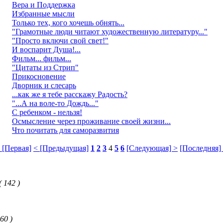
Вера и Поддержка
Избранные мысли
Только тех, кого хочешь обнять...
"Грамотные люди читают художественную литературу..."
"Просто включи свой свет!"
И воспарит Душа!...
Фильм... фильм...
"Цитаты из Стрип"
Прикосновение
Дворник и слесарь
...как же я тебе расскажу Радость?
"...А на воле-то Дождь..."
С ребенком - нельзя!
Осмысление через проживание своей жизни...
Что почитать для саморазвития
 [Первая]
< [Предыдущая]
1
2
3
4
5
6
[Следующая] >
[Последняя]
( 142 )
360 )