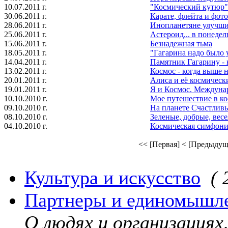
10.07.2011 г.
"Космический кутюр"
30.06.2011 г.
Карате, флейта и фотоб
28.06.2011 г.
Инопланетяне улучши
25.06.2011 г.
Астероид... в понедель
15.06.2011 г.
Безнадежная тьма
18.05.2011 г.
"Гагарина надо было 
14.04.2011 г.
Памятник Гагарину -
13.02.2011 г.
Космос - когда выше н
20.01.2011 г.
Алиса и её космически
19.01.2011 г.
Я и Космос. Междуна
10.10.2010 г.
Мое путешествие в к
09.10.2010 г.
На планете Счастлив
08.10.2010 г.
Зеленые, добрые, весе
04.10.2010 г.
Космическая симфони
<< [Первая]
< [Предыдущ
Культура и искусство
( 
Партнеры и единомышл
О людях и организация