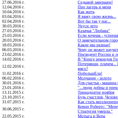
27.06.2016 г.
Седьмой завершен!
12.04.2016 г.
Про лагерь и меня
10.04.2016 г.
Как жить
03.04.2016 г.
Я вяжу свою жизнь...
02.04.2016 г.
Вот бы так у нас...
30.03.2016 г.
Укуси лето
27.03.2016 г.
Казачья "Любава"
25.03.2016 г.
Если хочешь - успееш
20.03.2016 г.
О замечательном горо
18.03.2016 г.
Какие мы разные!
06.03.2016 г.
Чему он может научить
23.02.2016 г.
Президент России и 
14.02.2016 г.
В "Книге рекордов Ги
Потерявши, плачем...
12.02.2016 г.
мясо?
11.02.2016 г.
ПобольшЕла!
06.02.2016 г.
Молчание - золото
30.01.2016 г.
Для счастья - машина
23.01.2016 г.
"...люди добры и пре
13.11.2015 г.
Тринадцатое ноября
23.10.2015 г.
Будь счастлив, Челове
31.07.2015 г.
Как стать миллионеро
Кевин Робертс: "Мене
30.06.2015 г.
Стратегия умерла."
22.05.2015 г.
Мотыга и Вера