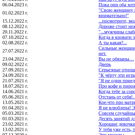
06.04.2023 г.
Пока они оба хот
"Свою женщину в
01.02.2023 г.
внимательно!"
15.12.2022 г.
...посмотрите, мож
08.12.2022 г.
Дороже стоит не
20.11.2022 г.
"...мужчины слаб
07.10.2022 г.
Когда в кровати 
02.08.2022 г.
А ты какая?...
Сильные женщины
27.07.2022 г.
нет.
23.04.2022 г.
Вы не обязаны…
09.02.2022 г.
Дверь
27.09.2021 г.
Серьезные отнош
24.09.2021 г.
"К чёрту эти игры
21.07.2021 г.
"Я не один приеду
18.07.2021 г.
Про кофе и пирож
14.06.2021 г.
Когда тебе за сор
05.06.2021 г.
Отстань от себя!…
13.05.2021 г.
Кое-что про матр
01.04.2021 г.
Я не влюблена! Э
05.03.2021 г.
Совсем случайны
01.03.2021 г.
Десять занятий 
23.02.2021 г.
Хорошие девочки
13.02.2021 г.
У тебя уже есть, 
07.12.2020 г.
Эти минуты...